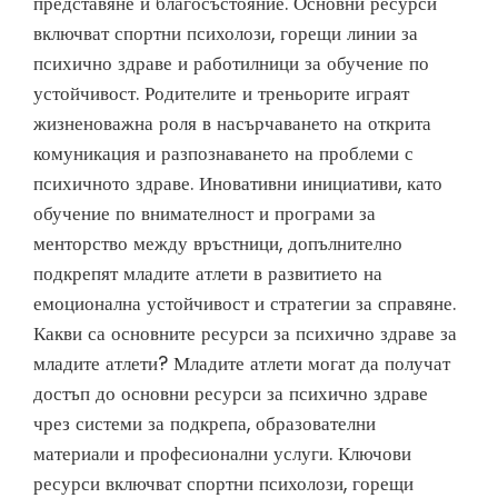
представяне и благосъстояние. Основни ресурси
включват спортни психолози, горещи линии за
психично здраве и работилници за обучение по
устойчивост. Родителите и треньорите играят
жизненоважна роля в насърчаването на открита
комуникация и разпознаването на проблеми с
психичното здраве. Иновативни инициативи, като
обучение по внимателност и програми за
менторство между връстници, допълнително
подкрепят младите атлети в развитието на
емоционална устойчивост и стратегии за справяне.
Какви са основните ресурси за психично здраве за
младите атлети? Младите атлети могат да получат
достъп до основни ресурси за психично здраве
чрез системи за подкрепа, образователни
материали и професионални услуги. Ключови
ресурси включват спортни психолози, горещи