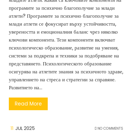
младите атлети. Какви са ключовите компоненти на
програмите за психично благополучие за млади
атлети? Програмите за психично благополучие за
млади атлети се фокусират върху устойчивостта,
увереността и емоционалния баланс чрез няколко
ключови компонента. Тези компоненти включват
психологическо образование, развитие на умения,
системи за подкрепа и техники за подобряване на
представянето. Психологическото образование
осигурява на атлетите знания за психичното здраве,
управлението на стреса и стратегии за справяне.
Развитието на…
Read More
11
JUL 2025
NO COMMENTS