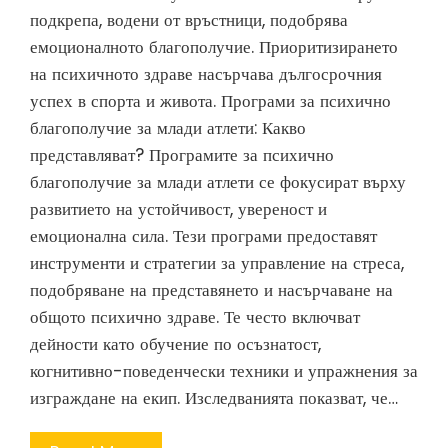
подкрепа, водени от връстници, подобрява
емоционалното благополучие. Приоритизирането
на психичното здраве насърчава дългосрочния
успех в спорта и живота. Програми за психично
благополучие за млади атлети: Какво
представляват? Програмите за психично
благополучие за млади атлети се фокусират върху
развитието на устойчивост, увереност и
емоционална сила. Тези програми предоставят
инструменти и стратегии за управление на стреса,
подобряване на представянето и насърчаване на
общото психично здраве. Те често включват
дейности като обучение по осъзнатост,
когнитивно-поведенчески техники и упражнения за
изграждане на екип. Изследванията показват, че…