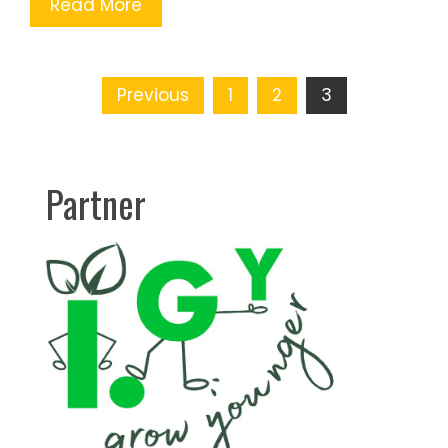
Read More
Posts
Previous
1
2
3
pagination
Partner