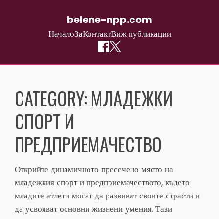
belene-npp.com
Начало
За
Контакт
Виж публикации
Skip
to
CATEGORY:
МЛАДЕЖКИ
content
СПОРТ И
ПРЕДПРИЕМАЧЕСТВО
Открийте динамичното пресечено място на
младежкия спорт и предприемачеството, където
младите атлети могат да развиват своите страсти и
да усвояват основни жизнени умения. Тази