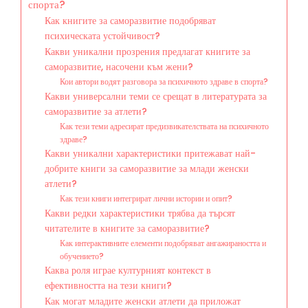
спорта?
Как книгите за саморазвитие подобряват
психическата устойчивост?
Какви уникални прозрения предлагат книгите за
саморазвитие, насочени към жени?
Кои автори водят разговора за психичното здраве в спорта?
Какви универсални теми се срещат в литературата за
саморазвитие за атлети?
Как тези теми адресират предизвикателствата на психичното
здраве?
Какви уникални характеристики притежават най-
добрите книги за саморазвитие за млади женски
атлети?
Как тези книги интегрират лични истории и опит?
Какви редки характеристики трябва да търсят
читателите в книгите за саморазвитие?
Как интерактивните елементи подобряват ангажираността и
обучението?
Каква роля играе културният контекст в
ефективността на тези книги?
Как могат младите женски атлети да приложат