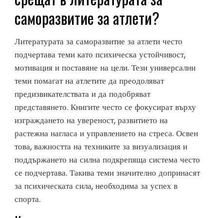
саморазвитие за атлети?
Литературата за саморазвитие за атлети често
подчертава теми като психическа устойчивост,
мотивация и поставяне на цели. Тези универсални
теми помагат на атлетите да преодоляват
предизвикателствата и да подобряват
представянето. Книгите често се фокусират върху
изграждането на увереност, развитието на
растежна нагласа и управлението на стреса. Освен
това, важността на техниките за визуализация и
поддържането на силна подкрепяща система често
се подчертава. Такива теми значително допринасят
за психическата сила, необходима за успех в
спорта.