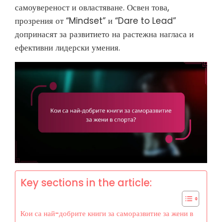
самоувереност и овластяване. Освен това,
прозрения от “Mindset” и “Dare to Lead”
допринасят за развитието на растежна нагласа и
ефективни лидерски умения.
Key sections in the article:
Кои са най-добрите книги за саморазвитие за жени в