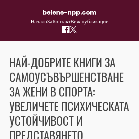
belene-npp.com
Начало
За
Контакт
Виж публикации
Skip
to
НАЙ-ДОБРИТЕ КНИГИ ЗА
content
САМОУСЪВЪРШЕНСТВАНЕ
ЗА ЖЕНИ В СПОРТА:
УВЕЛИЧЕТЕ ПСИХИЧЕСКАТА
УСТОЙЧИВОСТ И
ПРЕДСТАВЯНЕТО