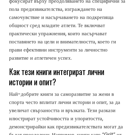
фокусират върху преодоляването на специфични за
пола предизвикателства, изграждането на
самочувствие и насърчаването на подкрепяща
общност сред младите атлети. Те включват
практически упражнения, които насърчават
поставянето на цели и внимателността, което ги
прави ефективни инструменти за личностно
развитие и атлетичен успех.
Как тези книги интегрират лични
истории и опит?
Най-добрите книги за саморазвитие за жени в
спорта често вплитат лични истории и опит, за да
увеличат свързаността и връзката. Тези разкази
илюстрират устойчивостта и упоритостта,
демонстрирайки как предизвикателствата могат да
бъдат преодолени. Например, книги като “Grit” от