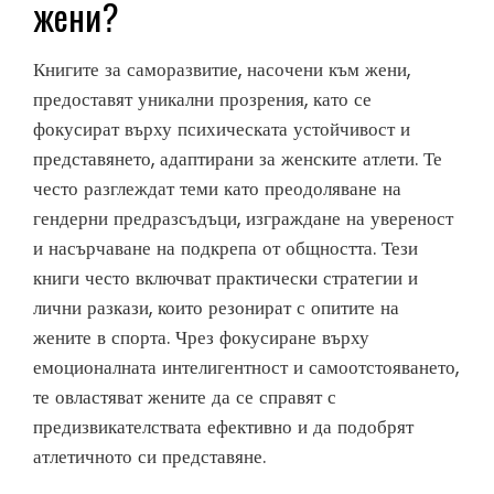
жени?
Книгите за саморазвитие, насочени към жени,
предоставят уникални прозрения, като се
фокусират върху психическата устойчивост и
представянето, адаптирани за женските атлети. Те
често разглеждат теми като преодоляване на
гендерни предразсъдъци, изграждане на увереност
и насърчаване на подкрепа от общността. Тези
книги често включват практически стратегии и
лични разкази, които резонират с опитите на
жените в спорта. Чрез фокусиране върху
емоционалната интелигентност и самоотстояването,
те овластяват жените да се справят с
предизвикателствата ефективно и да подобрят
атлетичното си представяне.