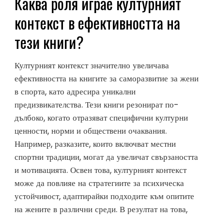
Каква роля играе културният
контекст в ефективността на
тези книги?
Културният контекст значително увеличава
ефективността на книгите за саморазвитие за жени
в спорта, като адресира уникални
предизвикателства. Тези книги резонират по-
дълбоко, когато отразяват специфични културни
ценности, норми и обществени очаквания.
Например, разказите, които включват местни
спортни традиции, могат да увеличат свързаността
и мотивацията. Освен това, културният контекст
може да повлияе на стратегиите за психическа
устойчивост, адаптирайки подходите към опитите
на жените в различни среди. В резултат на това,