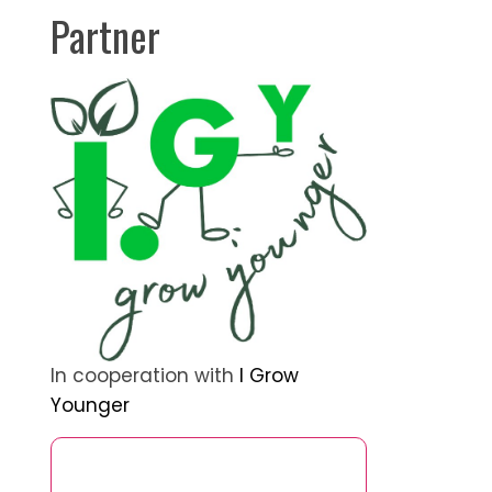
Partner
In cooperation with
I Grow
Younger
Открийте случайна публикация