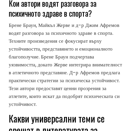
Кои автори водят разговора за
психичното здраве в спорта?
Брене Браун, Майкъл Жерве и д-р Джим Афремов
водят разговора за психичното здраве в спорта.
Техните произведения се фокусират върху
устойчивостта, представянето и емоционалното
благополучие. Брене Браун подчертава
уязвимостта, докато Жерве интегрира внимателност
в атлетичното представяне. Д-р Афремов предлага
практически стратегии за психическа устойчивост.
Тези автори предоставят ценни прозрения за
атлетите, които искат да подобрят психическата си
устойчивост.
Какви универсални теми се
срещат в литературата за