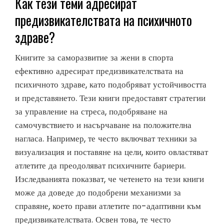
Как тези теми адресират
предизвикателствата на психичното
здраве?
Книгите за саморазвитие за жени в спорта
ефективно адресират предизвикателствата на
психичното здраве, като подобряват устойчивостта
и представянето. Тези книги предоставят стратегии
за управление на стреса, подобряване на
самочувствието и насърчаване на положителна
нагласа. Например, те често включват техники за
визуализация и поставяне на цели, които овластяват
атлетите да преодоляват психичните бариери.
Изследванията показват, че четенето на тези книги
може да доведе до подобрени механизми за
справяне, което прави атлетите по-адаптивни към
предизвикателствата. Освен това, те често