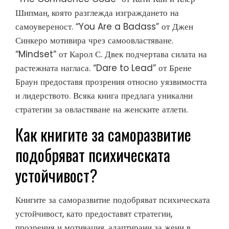
Шипман, която разглежда изграждането на
самоувереност. “You Are a Badass” от Джен
Синкеро мотивира чрез самоовластяване.
“Mindset” от Карол С. Двек подчертава силата на
растежната нагласа. “Dare to Lead” от Брене
Браун предоставя прозрения относно уязвимостта
и лидерството. Всяка книга предлага уникални
стратегии за овластяване на женските атлети.
Как книгите за саморазвитие
подобряват психическата
устойчивост?
Книгите за саморазвитие подобряват психическата
устойчивост, като предоставят стратегии,
прозрения и мотивация, адаптирани за жени в