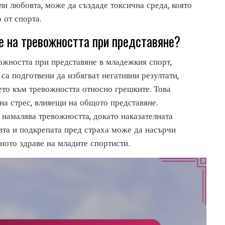
ли любовта, може да създаде токсична среда, която
 от спорта.
е на тревожността при представяне?
жността при представяне в младежкия спорт,
 са подготвени да избягват негативни резултати,
ето към тревожността относно грешките. Това
на стрес, влияещи на общото представяне.
 намалява тревожността, докато наказателната
вта и подкрепата пред страха може да насърчи
ното здраве на младите спортисти.