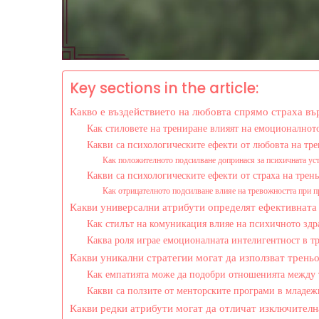
Key sections in the article:
Какво е въздействието на любовта спрямо страха в
Как стиловете на трениране влияят на емоционалнот
Какви са психологическите ефекти от любовта на тр
Как положителното подсилване допринася за психичната ус
Какви са психологическите ефекти от страха на трен
Как отрицателното подсилване влияе на тревожността при 
Какви универсални атрибути определят ефективната 
Как стилът на комуникация влияе на психичното здр
Каква роля играе емоционалната интелигентност в т
Какви уникални стратегии могат да използват трень
Как емпатията може да подобри отношенията между 
Какви са ползите от менторските програми в младеж
Какви редки атрибути могат да отличат изключителн