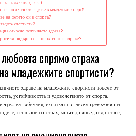
те за психично здраве?
та за психичното здраве в младежкия спорт?
ве на детето си в спорта?
младите спортисти?
кация относно психичното здраве?
рите за подкрепа на психичното здраве?
 любовта спрямо страха
 на младежките спортисти?
хичното здраве на младежките спортисти повече от
стта, устойчивостта и удоволствието от спорта.
се чувстват обичани, изпитват по-ниска тревожност и
одите, основани на страх, могат да доведат до стрес,
влияят на емоционалното