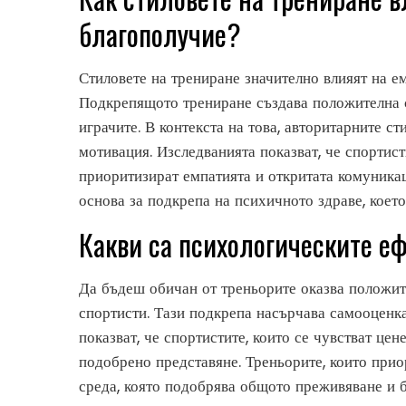
благополучие?
Стиловете на трениране значително влияят на 
Подкрепящото трениране създава положителна 
играчите. В контекста на това, авторитарните с
мотивация. Изследванията показват, че спортис
приоритизират емпатията и откритата комуникац
основа за подкрепа на психичното здраве, което
Какви са психологическите еф
Да бъдеш обичан от треньорите оказва положит
спортисти. Тази подкрепа насърчава самооценка
показват, че спортистите, които се чувстват це
подобрено представяне. Треньорите, които прио
среда, която подобрява общото преживяване и б