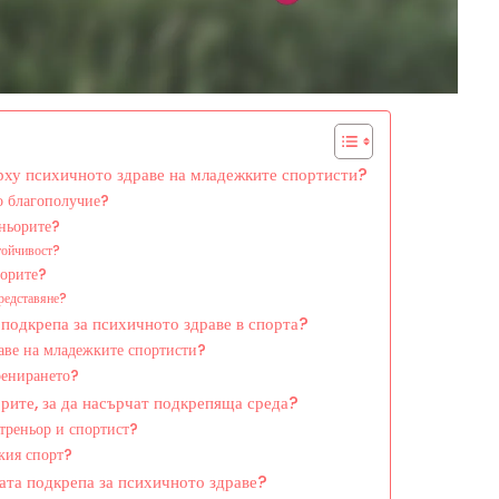
ърху психичното здраве на младежките спортисти?
о благополучие?
еньорите?
тойчивост?
ьорите?
представяне?
подкрепа за психичното здраве в спорта?
аве на младежките спортисти?
ренирането?
орите, за да насърчат подкрепяща среда?
треньор и спортист?
кия спорт?
ата подкрепа за психичното здраве?