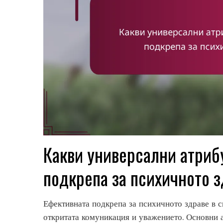
Какви универсални атриб
подкрепа за психичното з
Ефективната подкрепа за психичното здраве в 
откритата комуникация и уважението. Основни а