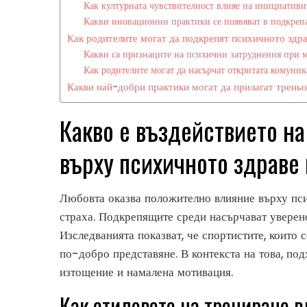
Как културната чувствителност влияе на инициативи
Какви иновационни практики се появяват в подкрепа
Как родителите могат да подкрепят психичното здра
Какви са признаците на психични затруднения при 
Как родителите могат да насърчат откритата комуни
Какви най-добри практики могат да прилагат треньо
Какво е въздействието на
върху психичното здраве
Любовта оказва положително влияние върху пси
страха. Подкрепящите среди насърчават уверено
Изследванията показват, че спортистите, които 
по-добро представяне. В контекста на това, подх
изтощение и намалена мотивация.
Как стиловете на трениране 