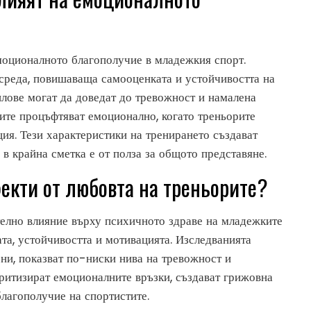
емоционалното благополучие в младежкия спорт.
среда, повишаваща самооценката и устойчивостта на
тилове могат да доведат до тревожност и намалена
тите процъфтяват емоционално, когато треньорите
ия. Тези характеристики на тренирането създават
 в крайна сметка е от полза за общото представяне.
екти от любовта на треньорите?
елно влияние върху психичното здраве на младежките
та, устойчивостта и мотивацията. Изследванията
нени, показват по-ниски нива на тревожност и
ритизират емоционалните връзки, създават грижовна
лагополучие на спортистите.