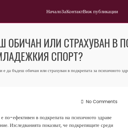
Начало
За
Контакт
Виж публикации
Ш ОБИЧАН ИЛИ СТРАХУВАН В П
 МЛАДЕЖКИЯ СПОРТ?
и е да бъдеш обичан или страхуван в подкрепата за психичното зд
No Comments
 е по-ефективен в подкрепата на психичното здраве
ние. Изследванията показват, че подкрепящите среди