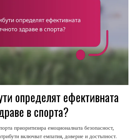
ути определят ефективната
драве в спорта?
спорта приоритизира емоционалната безопасност,
трибути включват емпатия, доверие и достъпност.