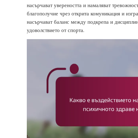
насърчават увереността и намаляват тревожнос
благополучие чрез открита комуникация и изгра
насърчават баланс между подкрепа и дисциплина
удоволствието от спорта.