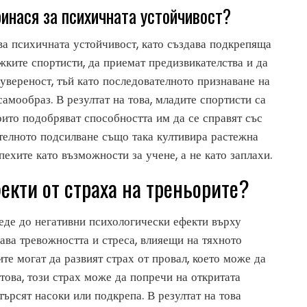
инася за психичната устойчивост?
а психичната устойчивост, като създава подкрепяща
жките спортисти, да приемат предизвикателства и да
 увереност, тъй като последователното признаване на
амообраз. В резултат на това, младите спортисти са
оито подобряват способността им да се справят със
телното подсилване също така култивира растежна
пехите като възможности за учене, а не като заплахи.
екти от страха на треньорите?
еде до негативни психологически ефекти върху
ава тревожността и стреса, влияещи на тяхното
те могат да развият страх от провал, което може да
това, този страх може да попречи на откритата
ърсят насоки или подкрепа. В резултат на това