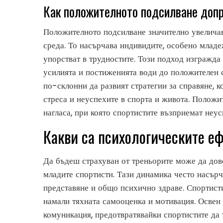
Как положителното подсилване допр
Положителното подсилване значително увеличав
среда. То насърчава индивидите, особено младе
упорстват в трудностите. Този подход изгражда
усилията и постиженията води до положителен с
по-склонни да развият стратегии за справяне, к
стреса и неуспехите в спорта и живота. Положи
нагласа, при която спортистите възприемат неус
Какви са психологическите еф
Да бъдеш страхуван от треньорите може да дов
младите спортисти. Тази динамика често насърч
представяне и общо психично здраве. Спортисти
намали тяхната самооценка и мотивация. Освен 
комуникация, предотвратявайки спортистите да т