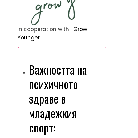
In cooperation with
I Grow
Younger
Открийте случайна публикация
Важността на
психичното
здраве в
младежкия
спорт: