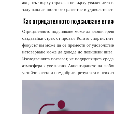
акцентът върху страха, а не върху уважението и
задушава личностното развитие и удоволствието
Как отрицателното подсилване влия
Отрицателното подсилване може да влоши трево
създавайки страх от провал. Когато спортистите
фокусът им може да се премести от удоволстви
натоварване може да доведе до повишени нива 
Изследванията показват, че подкрепящата среда
атмосфера я увеличава. Акцентирането на любо
устойчивостта и по-добрите резултати в психич