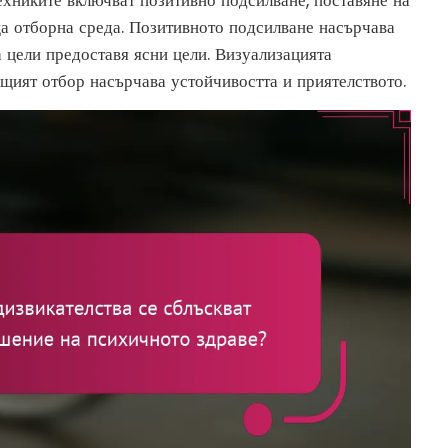
техниките включват позитивно подсилване, поставяне на
ща отборна среда. Позитивното подсилване насърчава
а цели предоставя ясни цели. Визуализацията
щият отбор насърчава устойчивостта и приятелството.