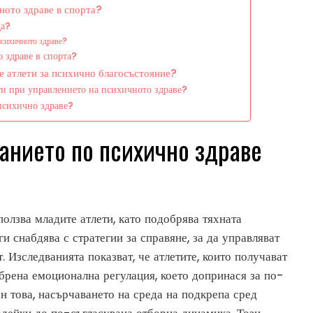
ното здраве в спорта?
да?
 психичното здраве?
 здраве в спорта?
е атлети за психично благосъстояние?
ти при управлението на психичното здраве?
 психично здраве?
анието по психично здраве
олзва младите атлети, като подобрява тяхната
ги снабдява с стратегии за справяне, за да управляват
. Изследванията показват, че атлетите, които получават
брена емоционална регулация, което допринася за по-
 това, насърчаването на среда на подкрепа сред