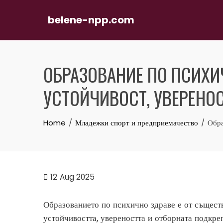
belene-npp.com
Skip
to
ОБРАЗОВАНИЕ ПО ПСИХИ
content
УСТОЙЧИВОСТ, УВЕРЕНО
Home
Младежки спорт и предприемачество
Обра
12
Aug 2025
Образованието по психично здраве е от съществ
устойчивостта, увереността и отборната подкреп