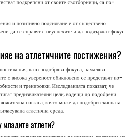
чувстват подкрепяни от своите съотборници, са по-
мения и позитивно подсилване е от съществено
вени да се справят с неуспехите и да поддържат фокус
лияе на атлетичните постижения?
постижения, като подобрява фокуса, намалява
ите с висока увереност обикновено се представят по-
собности и тренировки. Изследванията показват, че
стигат предизвикателни цели, водещи до подобрени
положителна нагласа, която може да подобри екипната
ъгласувана атлетична среда.
у младите атлети?