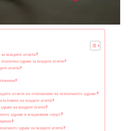
 за младите атлети?
 психично здраве за младите атлети?
дите атлети?
стижения?
ладите атлети по отношение на психичното здраве?
осъстояние на младите атлети?
 здраве на младите атлети?
чното здраве в младежкия спорт?
тощение?
сихичното здраве на младите атлети?