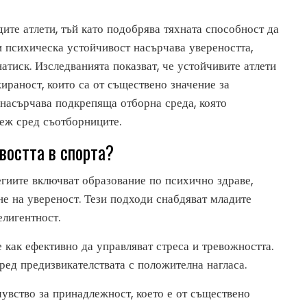
ите атлети, тъй като подобрява тяхната способност да
зи психическа устойчивост насърчава увереността,
натиск. Изследванията показват, че устойчивите атлети
раност, които са от съществено значение за
 насърчава подкрепяща отборна среда, която
теж сред съотборниците.
востта в спорта?
тегиите включват образование по психично здраве,
е на увереност. Тези подходи снабдяват младите
елигентност.
 как ефективно да управляват стреса и тревожността.
ред предизвикателствата с положителна нагласа.
увство за принадлежност, което е от съществено