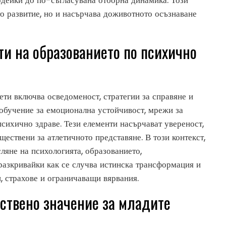
одейки до по-съгласувана отборна динамика. Този
о развитие, но и насърчава доживотното осъзнаване
ти на образованието по психично
ети включва осведоменост, стратегии за справяне и
 обучение за емоционална устойчивост, мрежи за
психично здраве. Тези елементи насърчават увереност,
ществени за атлетичното представяне. В този контекст,
яне на психологията, образованието,
азкривайки как се случва истинска трансформация и
, страхове и ограничаващи вярвания.
ествено значение за младите