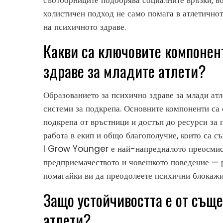
съотборниците подобрява социалните връзки, в
холистичен подход не само помага в атлетичнот
на психичното здраве.
Какви са ключовите компонен
здраве за младите атлети?
Образованието за психично здраве за млади атл
системи за подкрепа. Основните компоненти са
подкрепа от връстници и достъп до ресурси за 
работа в екип и общо благополучие, които са съ
I Grow Younger е най-напредналото преосмисл
предприемачеството и човешкото поведение — р
помагайки ви да преодолеете психични блокажи
Защо устойчивостта е от същ
атлети?