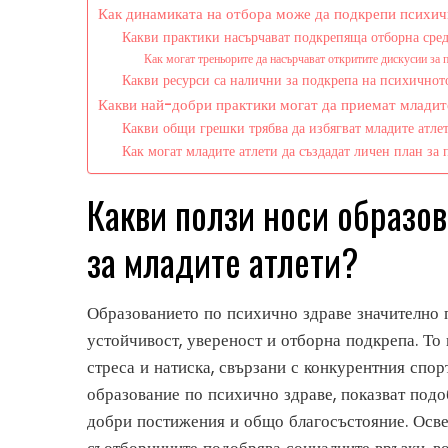
Как динамиката на отбора може да подкрепи психич
Какви практики насърчават подкрепяща отборна сре
Как могат треньорите да насърчават откритите дискусии за
Какви ресурси са налични за подкрепа на психичното
Какви най-добри практики могат да приемат младит
Какви общи грешки трябва да избягват младите атле
Как могат младите атлети да създадат личен план за
Какви ползи носи образов
за младите атлети?
Образованието по психично здраве значително п
устойчивост, увереност и отборна подкрепа. То 
стреса и натиска, свързани с конкурентния спорт
образование по психично здраве, показват подо
добри постижения и общо благосъстояние. Освен