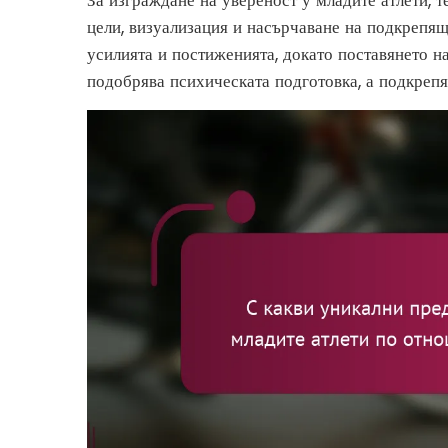
За изграждане на увереност у младите атлети, 
цели, визуализация и насърчаване на подкрепя
усилията и постиженията, докато поставянето н
подобрява психическата подготовка, а подкрепя