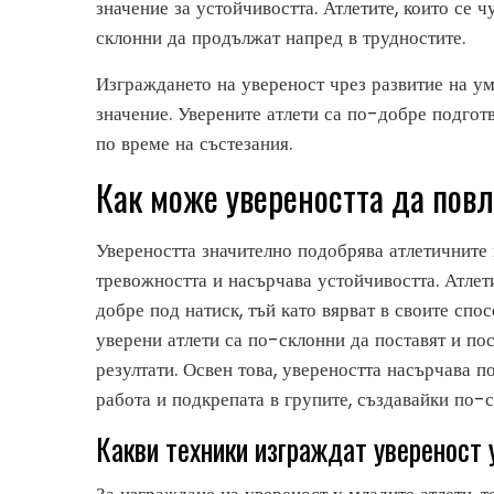
значение за устойчивостта. Атлетите, които се 
склонни да продължат напред в трудностите.
Изграждането на увереност чрез развитие на у
значение. Уверените атлети са по-добре подгот
по време на състезания.
Как може увереността да пов
Увереността значително подобрява атлетичните 
тревожността и насърчава устойчивостта. Атлет
добре под натиск, тъй като вярват в своите спо
уверени атлети са по-склонни да поставят и по
резултати. Освен това, увереността насърчава 
работа и подкрепата в групите, създавайки по-с
Какви техники изграждат увереност 