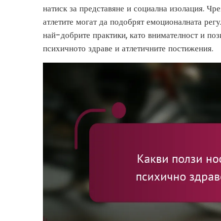
натиск за представяне и социална изолация. Чр
атлетите могат да подобрят емоционалната регу
най-добрите практики, като внимателност и по
психичното здраве и атлетичните постижения.