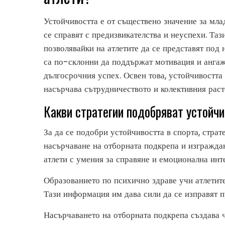
Устойчивостта е от съществено значение за млад
се справят с предизвикателства и неуспехи. Та
позволявайки на атлетите да се представят под 
са по-склонни да поддържат мотивация и ангажи
дългосрочния успех. Освен това, устойчивостта
насърчава сътрудничеството и колективния рас
Какви стратегии подобряват устойчи
За да се подобри устойчивостта в спорта, стра
насърчаване на отборната подкрепа и изграждан
атлети с умения за справяне и емоционална инт
Образованието по психично здраве учи атлетите
Тази информация им дава сили да се изправят п
Насърчаването на отборната подкрепа създава ч