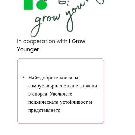
In cooperation with
I Grow
Younger
Открийте случайна публикация
Най-добрите книги за
самоусъвършенстване за жени
в спорта: Увеличете
психическата устойчивост и
представянето