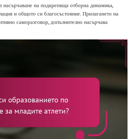
ез насърчаване на подкрепяща отборна динамика,
лация и общото си благосъстояние. Прилагането на
зитивно саморазговор, допълнително насърчава