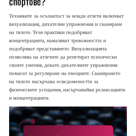
спортове?
Техниките за осъзнатост за млади атлети включват
визуализация, дихателни упражнения и сканиране
на тялото. Тези практики подобряват
концентрацията, намаляват тревожността и
подобряват представянето. Визуализацията
позволява на атлетите да репетират психически
своите умения, докато дихателните упражнения
помагат за регулиране на емоциите. Сканирането
на тялото насърчава осведомеността за
физическите усещания, насърчавайки релаксацията
и концентрацията.