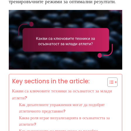
тренировъчните режими за оптимални резултати.
Key sections in the article:
Какви са ключовите техники за осъзнатост за млади
атлети?
Как дихателните упражнения могат да подобрят
атлетичното представяне?
Каква роля играе визуализацията в осъзнатостта за
атлетите?