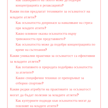
Как сканирането на тялото може да подобри
концентрацията и релаксацията?
Какви ползи предлагат техниките за осъзнатост на
младите атлети?
Как осъзнатостта допринася за намаляване на стреса
при младите атлети?
Какво влияние оказва осъзнатостта върху
тревожността при представянето?
Как осъзнатостта може да подобри концентрацията по
време на състезания?
Какви уникални практики за осъзнатост са ефективни
за младите атлети?
Как потапянето в природата подобрява осъзнатостта
за атлетите?
Какви специфични техники се препоръчват за
отборни спортове?
Какви редки атрибути на практиките за осъзнатост
могат да бъдат полезни за младите атлети?
Как културните подходи към осъзнатостта могат да
повлияят на младите атлети?