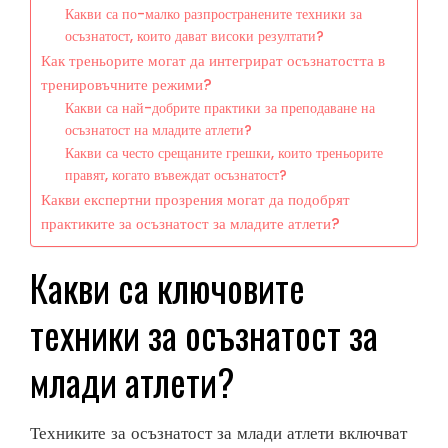
Какви са по-малко разпространените техники за
осъзнатост, които дават високи резултати?
Как треньорите могат да интегрират осъзнатостта в
тренировъчните режими?
Какви са най-добрите практики за преподаване на
осъзнатост на младите атлети?
Какви са често срещаните грешки, които треньорите
правят, когато въвеждат осъзнатост?
Какви експертни прозрения могат да подобрят
практиките за осъзнатост за младите атлети?
Какви са ключовите
техники за осъзнатост за
млади атлети?
Техниките за осъзнатост за млади атлети включват