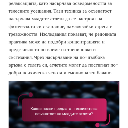
релаксацията, като насърчава осведомеността за
телесните усещания. Тази техника за осъзнатост
насърчава младите атлети да се настроят на
физическото си състояние, намалявайки стреса и
тревожността. Изследвания показват, че редовната
практика може да подобри концентрацията и
представянето по време на тренировки и
състезания. Чрез насърчаване на по-дълбока
връзка с телата си, атлетите могат да постигнат по-
добра психическа яснота и емоционален баланс.