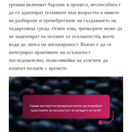
грешки включват бързане в процеса, неспособност
да се адаптират техниките към възрастта и нивото
на разбиране и пренебрегване на създаването на
подкрепяща среда. Освен това, треньорите може да
не акцентират на ползите от осъзнатостта, което
води до липса на ангажираност. Важно е да се
интегрират практиките на осъзнатост
последователно, позволявайки на атлетите да
изпитат ползите с времето.