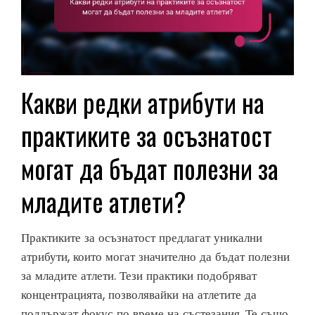
Какви редки атрибути на
практиките за осъзнатост
могат да бъдат полезни за
младите атлети?
Практиките за осъзнатост предлагат уникални
атрибути, които могат значително да бъдат полезни
за младите атлети. Тези практики подобряват
концентрацията, позволявайки на атлетите да
поддържат фокус по време на състезания. Те също