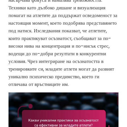
насърчава фокуса и намалява тревожността.
Техники като дълбоко дишане и визуализация
помагат на атлетите да поддържат осведоменост за
настоящия момент, което подобрява представянето
под натиск. Изследвания показват, че атлетите,
които практикуват осъзнатост, съобщават за по-
високи нива на концентрация и по-нисък стрес,
водещи до по-добри резултати в конкурентни
условия. Чрез интегриране на осъзнатостта в
тренировките си, младите атлети могат да развият
уникално психическо предимство, което ги
отличава от връстниците им.