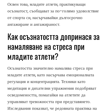
Освен това, младите атлети, практикуващи
осъзнатост, съобщават за по-голямо удоволствие
от спорта си, насърчавайки дългосрочно
ангажиране и ангажираност.
Как осъзнатостта допринася за
намаляване на стреса при
младите атлети?
Осъзнатостта значително намалява стреса при
младите атлети, като насърчава емоционалната
регулация и концентрацията. Техники като
медитация и дихателни упражнения подобряват
осведомеността, помагайки на атлетите да
управляват тревожността при представянето.
Изследвания показват, че редовната практика на