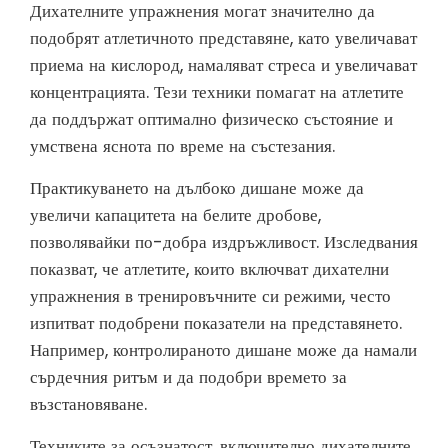
Дихателните упражнения могат значително да
подобрят атлетичното представяне, като увеличават
приема на кислород, намаляват стреса и увеличават
концентрацията. Тези техники помагат на атлетите
да поддържат оптимално физическо състояние и
умствена яснота по време на състезания.
Практикуването на дълбоко дишане може да
увеличи капацитета на белите дробове,
позволявайки по-добра издръжливост. Изследвания
показват, че атлетите, които включват дихателни
упражнения в тренировъчните си режими, често
изпитват подобрени показатели на представянето.
Например, контролираното дишане може да намали
сърдечния ритъм и да подобри времето за
възстановяване.
Техниките за осъзнатост, включително дихателните