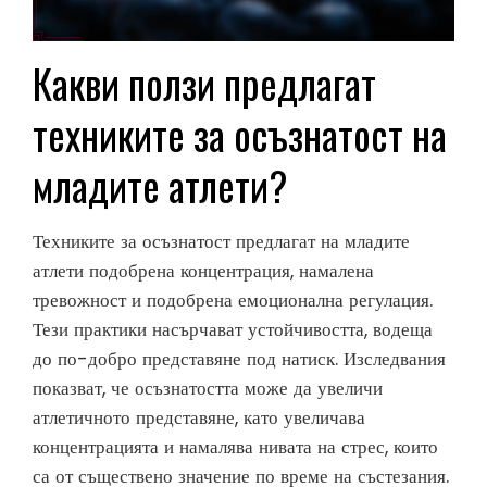
Какви ползи предлагат
техниките за осъзнатост на
младите атлети?
Техниките за осъзнатост предлагат на младите
атлети подобрена концентрация, намалена
тревожност и подобрена емоционална регулация.
Тези практики насърчават устойчивостта, водеща
до по-добро представяне под натиск. Изследвания
показват, че осъзнатостта може да увеличи
атлетичното представяне, като увеличава
концентрацията и намалява нивата на стрес, които
са от съществено значение по време на състезания.