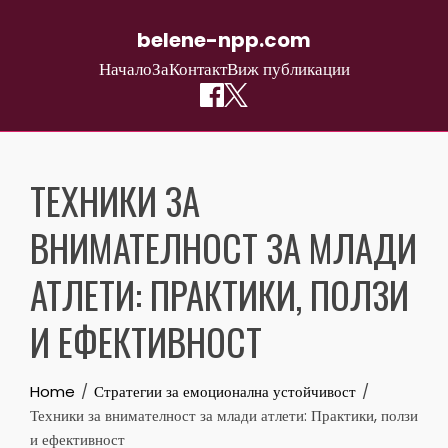
belene-npp.com
Начало
За
Контакт
Виж публикации
Skip
to
ТЕХНИКИ ЗА
content
ВНИМАТЕЛНОСТ ЗА МЛАДИ
АТЛЕТИ: ПРАКТИКИ, ПОЛЗИ
И ЕФЕКТИВНОСТ
Home
Стратегии за емоционална устойчивост
Техники за внимателност за млади атлети: Практики, ползи
и ефективност