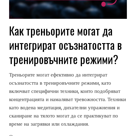
Как треньорите могат да
интегрират осъзнатостта в
тренировъчните режими?
Треньорите могат ефективно да интегрират
осъзнатостта в тренировъчните режими, като
включват специфични техники, които подобряват
концентрацията и намаляват тревожността. Техники
като водена медитация, дихателни упражнения и
сканиране на тялото могат да се практикуват по
време на загрявки или охлаждания.