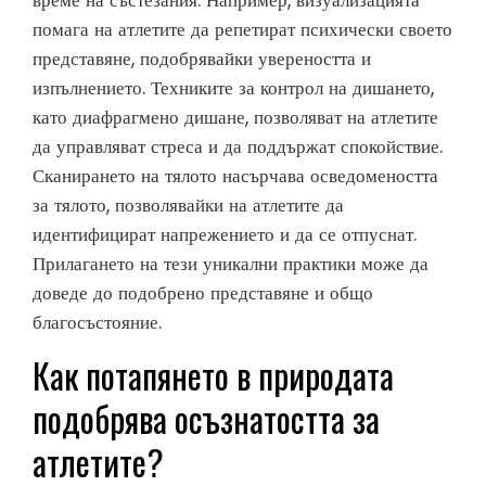
време на състезания. Например, визуализацията
помага на атлетите да репетират психически своето
представяне, подобрявайки увереността и
изпълнението. Техниките за контрол на дишането,
като диафрагмено дишане, позволяват на атлетите
да управляват стреса и да поддържат спокойствие.
Сканирането на тялото насърчава осведомеността
за тялото, позволявайки на атлетите да
идентифицират напрежението и да се отпуснат.
Прилагането на тези уникални практики може да
доведе до подобрено представяне и общо
благосъстояние.
Как потапянето в природата
подобрява осъзнатостта за
атлетите?