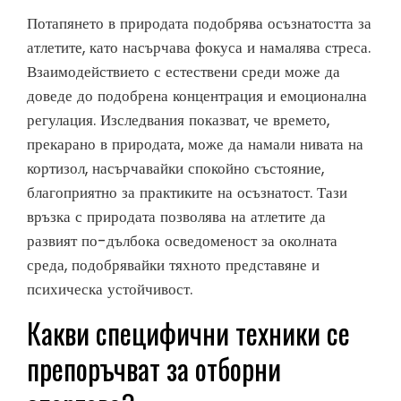
Потапянето в природата подобрява осъзнатостта за
атлетите, като насърчава фокуса и намалява стреса.
Взаимодействието с естествени среди може да
доведе до подобрена концентрация и емоционална
регулация. Изследвания показват, че времето,
прекарано в природата, може да намали нивата на
кортизол, насърчавайки спокойно състояние,
благоприятно за практиките на осъзнатост. Тази
връзка с природата позволява на атлетите да
развият по-дълбока осведоменост за околната
среда, подобрявайки тяхното представяне и
психическа устойчивост.
Какви специфични техники се
препоръчват за отборни