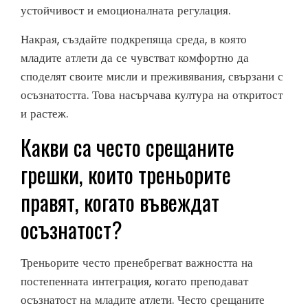
устойчивост и емоционалната регулация.
Накрая, създайте подкрепяща среда, в която
младите атлети да се чувстват комфортно да
споделят своите мисли и преживявания, свързани с
осъзнатостта. Това насърчава култура на откритост
и растеж.
Какви са често срещаните
грешки, които треньорите
правят, когато въвеждат
осъзнатост?
Треньорите често пренебрегват важността на
постепенната интеграция, когато преподават
осъзнатост на младите атлети. Често срещаните