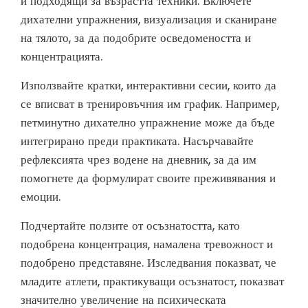
и подходящи за възрастта техники. Включете
дихателни упражнения, визуализация и сканиране
на тялото, за да подобрите осведомеността и
концентрацията.
Използвайте кратки, интерактивни сесии, които да
се вписват в тренировъчния им график. Например,
петминутно дихателно упражнение може да бъде
интегрирано преди практиката. Насърчавайте
рефлексията чрез водене на дневник, за да им
помогнете да формулират своите преживявания и
емоции.
Подчертайте ползите от осъзнатостта, като
подобрена концентрация, намалена тревожност и
подобрено представяне. Изследвания показват, че
младите атлети, практикуващи осъзнатост, показват
значително увеличение на психическата