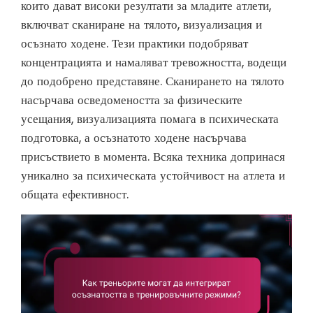
които дават високи резултати за младите атлети,
включват сканиране на тялото, визуализация и
осъзнато ходене. Тези практики подобряват
концентрацията и намаляват тревожността, водещи
до подобрено представяне. Сканирането на тялото
насърчава осведомеността за физическите
усещания, визуализацията помага в психическата
подготовка, а осъзнатото ходене насърчава
присъствието в момента. Всяка техника допринася
уникално за психическата устойчивост на атлета и
общата ефективност.