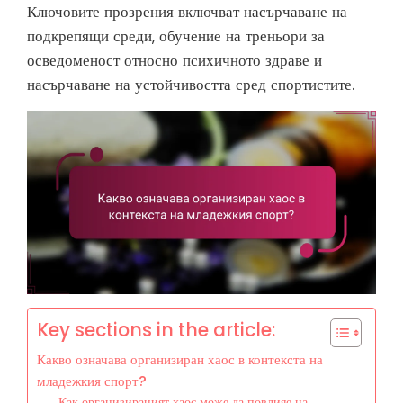
Ключовите прозрения включват насърчаване на
подкрепящи среди, обучение на треньори за
осведоменост относно психичното здраве и
насърчаване на устойчивостта сред спортистите.
Key sections in the article:
Какво означава организиран хаос в контекста на
младежкия спорт?
Как организираният хаос може да повлияе на