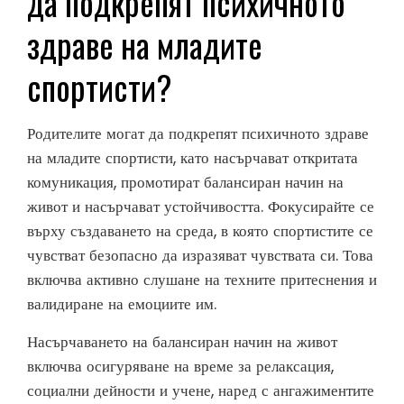
да подкрепят психичното
здраве на младите
спортисти?
Родителите могат да подкрепят психичното здраве
на младите спортисти, като насърчават откритата
комуникация, промотират балансиран начин на
живот и насърчават устойчивостта. Фокусирайте се
върху създаването на среда, в която спортистите се
чувстват безопасно да изразяват чувствата си. Това
включва активно слушане на техните притеснения и
валидиране на емоциите им.
Насърчаването на балансиран начин на живот
включва осигуряване на време за релаксация,
социални дейности и учене, наред с ангажиментите