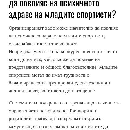
да повлияе на психичното
здраве на младите спортисти?
Организираният хаос може значително да повлияе
на психичното здраве на младите спортисти,
създавайки стрес и тревожност.
Непредсказуемостта на конкурентния спорт често
води до натиск, който може да повлияе на
представянето и общото благосъстояние. Младите
спортисти могат да имат трудности с
балансирането на тренировките, състезанията и
личния живот, което води до изтощение.
Системите за подкрепа са от решаващо значение за
управлението на този хаос. Треньорите и
родителите трябва да насърчават откритата
комуникация, позволявайки на спортистите да