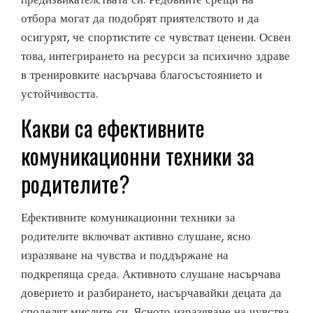
отбора могат да подобрят приятелството и да
осигурят, че спортистите се чувстват ценени. Освен
това, интегрирането на ресурси за психично здраве
в тренировките насърчава благосъстоянието и
устойчивостта.
Какви са ефективните
комуникационни техники за
родителите?
Ефективните комуникационни техники за
родителите включват активно слушане, ясно
изразяване на чувства и поддържане на
подкрепяща среда. Активното слушане насърчава
доверието и разбирането, насърчавайки децата да
споделят мислите си. Ясното изразяване на чувства