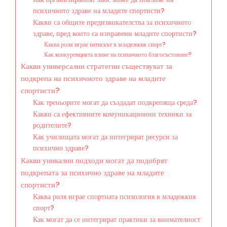
психичното здраве на младите спортисти?
Какви са общите предизвикателства за психичното
здраве, пред които са изправени младите спортисти?
Каква роля играе натискът в младежкия спорт?
Как конкуренцията влияе на психичното благосъстояние?
Какви универсални стратегии съществуват за
подкрепа на психичното здраве на младите
спортисти?
Как треньорите могат да създадат подкрепяща среда?
Какви са ефективните комуникационни техники за
родителите?
Как училищата могат да интегрират ресурси за
психично здраве?
Какви уникални подходи могат да подобрят
подкрепата за психично здраве на младите
спортисти?
Каква роля играе спортната психология в младежкия
спорт?
Как могат да се интегрират практики за внимателност