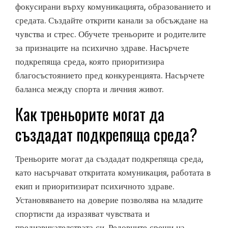
фокусирани върху комуникацията, образованието и
средата. Създайте открити канали за обсъждане на
чувства и стрес. Обучете треньорите и родителите
за признаците на психично здраве. Насърчете
подкрепяща среда, която приоритизира
благосъстоянието пред конкуренцията. Насърчете
баланса между спорта и личния живот.
Как треньорите могат да
създадат подкрепяща среда?
Треньорите могат да създадат подкрепяща среда,
като насърчават откритата комуникация, работата в
екип и приоритизират психичното здраве.
Установяването на доверие позволява на младите
спортисти да изразяват чувствата и
предизвикателствата си. Редовните срещи на