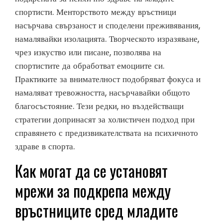
спортисти. Менторството между връстници
насърчава свързаност и споделени преживявания,
намалявайки изолацията. Творческото изразяване,
чрез изкуство или писане, позволява на
спортистите да обработват емоциите си.
Практиките за внимателност подобряват фокуса и
намаляват тревожността, насърчавайки общото
благосъстояние. Тези редки, но въздействащи
стратегии допринасят за холистичен подход при
справянето с предизвикателствата на психичното
здраве в спорта.
Как могат да се установят
мрежи за подкрепа между
връстниците сред младите