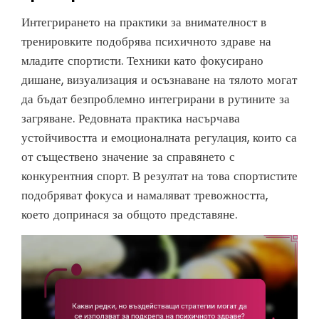
Интегрирането на практики за внимателност в
тренировките подобрява психичното здраве на
младите спортисти. Техники като фокусирано
дишане, визуализация и осъзнаване на тялото могат
да бъдат безпроблемно интегрирани в рутините за
загряване. Редовната практика насърчава
устойчивостта и емоционалната регулация, които са
от съществено значение за справянето с
конкурентния спорт. В резултат на това спортистите
подобряват фокуса и намаляват тревожността,
което допринася за общото представяне.