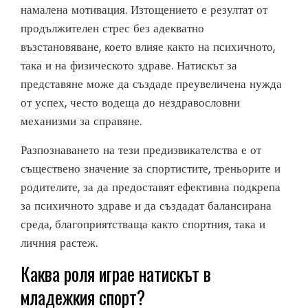
намалена мотивация. Изтощението е резултат от
продължителен стрес без адекватно
възстановяване, което влияе както на психичното,
така и на физическото здраве. Натискът за
представяне може да създаде преувеличена нужда
от успех, често водеща до нездравословни
механизми за справяне.
Разпознаването на тези предизвикателства е от
съществено значение за спортистите, треньорите и
родителите, за да предоставят ефективна подкрепа
за психичното здраве и да създадат балансирана
среда, благоприятстваща както спортния, така и
личния растеж.
Каква роля играе натискът в
младежкия спорт?