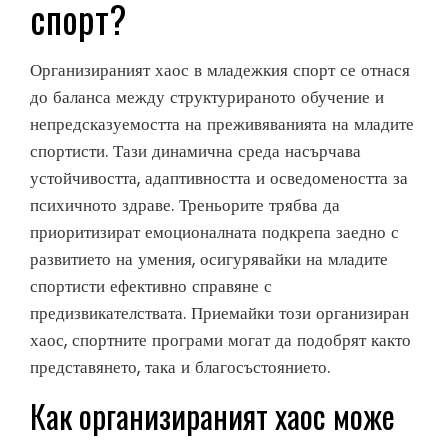
спорт?
Организираният хаос в младежкия спорт се отнася
до баланса между структурираното обучение и
непредсказуемостта на преживяванията на младите
спортисти. Тази динамична среда насърчава
устойчивостта, адаптивността и осведомеността за
психичното здраве. Треньорите трябва да
приоритизират емоционалната подкрепа заедно с
развитието на умения, осигурявайки на младите
спортисти ефективно справяне с
предизвикателствата. Приемайки този организиран
хаос, спортните програми могат да подобрят както
представянето, така и благосъстоянието.
Как организираният хаос може