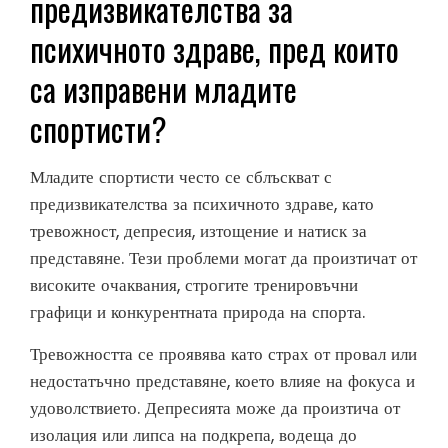
предизвикателства за
психичното здраве, пред които
са изправени младите
спортисти?
Младите спортисти често се сблъскват с
предизвикателства за психичното здраве, като
тревожност, депресия, изтощение и натиск за
представяне. Тези проблеми могат да произтичат от
високите очаквания, строгите тренировъчни
графици и конкурентната природа на спорта.
Тревожността се проявява като страх от провал или
недостатъчно представяне, което влияе на фокуса и
удоволствието. Депресията може да произтича от
изолация или липса на подкрепа, водеща до