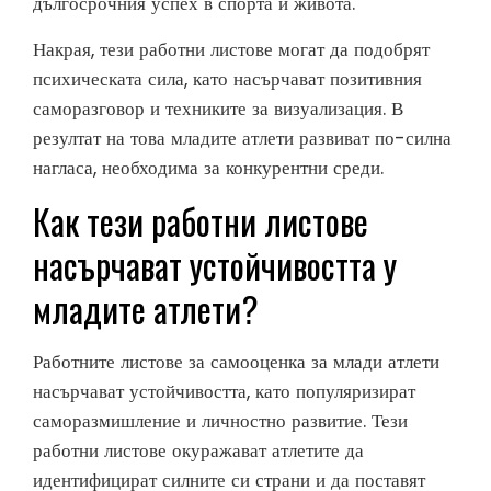
дългосрочния успех в спорта и живота.
Накрая, тези работни листове могат да подобрят
психическата сила, като насърчават позитивния
саморазговор и техниките за визуализация. В
резултат на това младите атлети развиват по-силна
нагласа, необходима за конкурентни среди.
Как тези работни листове
насърчават устойчивостта у
младите атлети?
Работните листове за самооценка за млади атлети
насърчават устойчивостта, като популяризират
саморазмишление и личностно развитие. Тези
работни листове окуражават атлетите да
идентифицират силните си страни и да поставят