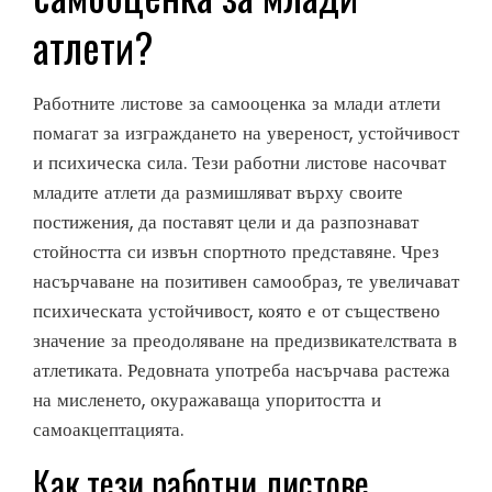
атлети?
Работните листове за самооценка за млади атлети
помагат за изграждането на увереност, устойчивост
и психическа сила. Тези работни листове насочват
младите атлети да размишляват върху своите
постижения, да поставят цели и да разпознават
стойността си извън спортното представяне. Чрез
насърчаване на позитивен самообраз, те увеличават
психическата устойчивост, която е от съществено
значение за преодоляване на предизвикателствата в
атлетиката. Редовната употреба насърчава растежа
на мисленето, окуражаваща упоритостта и
самоакцептацията.
Как тези работни листове