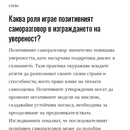
сила.
Каква роля играе позитивният
саморазговор в изграждането на
увереност?
Позитивният саморазговор значително повишава
увереността, като насърчава подкрепящ диалог в
съзнанието. Тази практика окуражава младите
атлети да разпознават своите силни страни и
способности, което пряко влияе на тяхната
самооценка. Позитивните утвърждения могат да
променят негативните модели на мислене,
създавайки устойчива нагласа, необходима за
преодоляване на предизвикателствата.
Изследванията показват, че последователният
позитивен саморазговор може да подобри