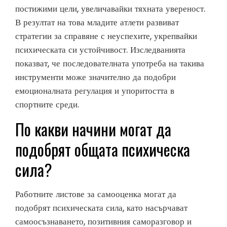
постижими цели, увеличавайки тяхната увереност.
В резултат на това младите атлети развиват
стратегии за справяне с неуспехите, укрепвайки
психическата си устойчивост. Изследванията
показват, че последователната употреба на такива
инструменти може значително да подобри
емоционалната регулация и упоритостта в
спортните среди.
По какви начини могат да
подобрят общата психическа
сила?
Работните листове за самооценка могат да
подобрят психическата сила, като насърчават
самоосъзнаването, позитивния саморазговор и