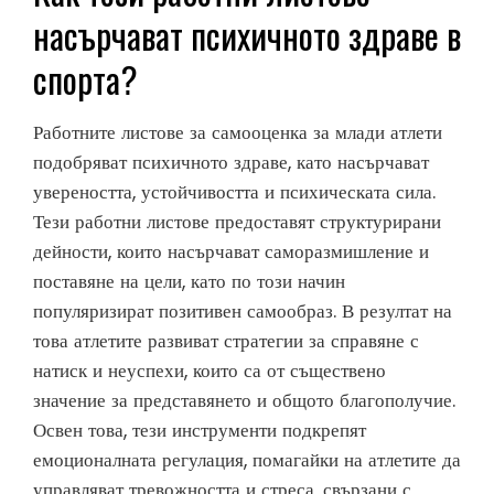
насърчават психичното здраве в
спорта?
Работните листове за самооценка за млади атлети
подобряват психичното здраве, като насърчават
увереността, устойчивостта и психическата сила.
Тези работни листове предоставят структурирани
дейности, които насърчават саморазмишление и
поставяне на цели, като по този начин
популяризират позитивен самообраз. В резултат на
това атлетите развиват стратегии за справяне с
натиск и неуспехи, които са от съществено
значение за представянето и общото благополучие.
Освен това, тези инструменти подкрепят
емоционалната регулация, помагайки на атлетите да
управляват тревожността и стреса, свързани с