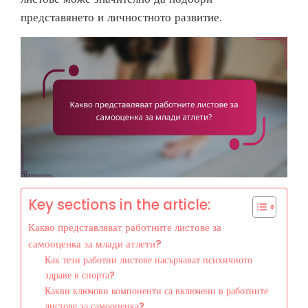
представянето и личностното развитие.
Key sections in the article:
Какво представляват работните листове за
самооценка за млади атлети?
Как тези работни листове насърчават психичното
здраве в спорта?
Какви ключови компоненти са включени в работните
листове за самооценка?