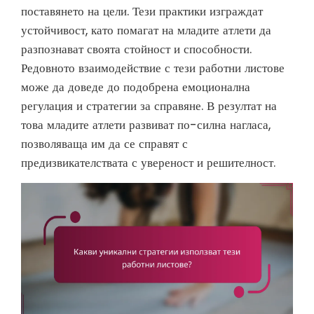
поставянето на цели. Тези практики изграждат
устойчивост, като помагат на младите атлети да
разпознават своята стойност и способности.
Редовното взаимодействие с тези работни листове
може да доведе до подобрена емоционална
регулация и стратегии за справяне. В резултат на
това младите атлети развиват по-силна нагласа,
позволяваща им да се справят с
предизвикателствата с увереност и решителност.