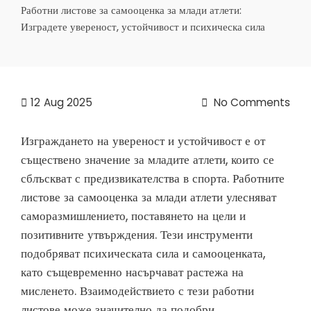
Работни листове за самооценка за млади атлети:
Изградете увереност, устойчивост и психическа сила
12
Aug 2025
No Comments
Изграждането на увереност и устойчивост е от
съществено значение за младите атлети, които се
сблъскват с предизвикателства в спорта. Работните
листове за самооценка за млади атлети улесняват
саморазмишлението, поставянето на цели и
позитивните утвърждения. Тези инструменти
подобряват психическата сила и самооценката,
като същевременно насърчават растежа на
мисленето. Взаимодействието с тези работни
листове може значително да подобри