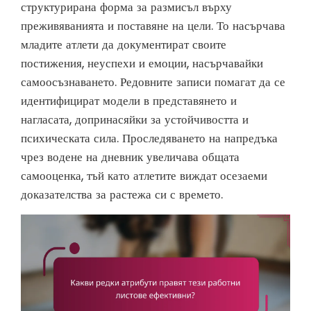
структурирана форма за размисъл върху
преживяванията и поставяне на цели. То насърчава
младите атлети да документират своите
постижения, неуспехи и емоции, насърчавайки
самоосъзнаването. Редовните записи помагат да се
идентифицират модели в представянето и
нагласата, допринасяйки за устойчивостта и
психическата сила. Проследяването на напредъка
чрез водене на дневник увеличава общата
самооценка, тъй като атлетите виждат осезаеми
доказателства за растежа си с времето.