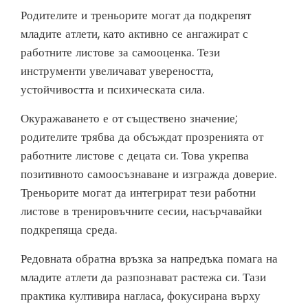
Родителите и треньорите могат да подкрепят
младите атлети, като активно се ангажират с
работните листове за самооценка. Тези
инструменти увеличават увереността,
устойчивостта и психическата сила.
Окуражаването е от съществено значение;
родителите трябва да обсъждат прозренията от
работните листове с децата си. Това укрепва
позитивното самоосъзнаване и изгражда доверие.
Треньорите могат да интегрират тези работни
листове в тренировъчните сесии, насърчавайки
подкрепяща среда.
Редовната обратна връзка за напредъка помага на
младите атлети да разпознават растежа си. Тази
практика култивира нагласа, фокусирана върху