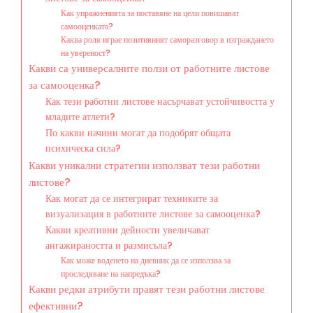
Как упражненията за поставяне на цели повишават
самооценката?
Каква роля играе позитивният саморазговор в изграждането
на увереност?
Какви са универсалните ползи от работните листове
за самооценка?
Как тези работни листове насърчават устойчивостта у
младите атлети?
По какви начини могат да подобрят общата
психическа сила?
Какви уникални стратегии използват тези работни
листове?
Как могат да се интегрират техниките за
визуализация в работните листове за самооценка?
Какви креативни дейности увеличават
ангажираността и размисъла?
Как може воденето на дневник да се използва за
проследяване на напредъка?
Какви редки атрибути правят тези работни листове
ефективни?