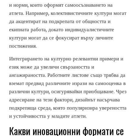
и норми, които оформят самоосъзнаването на
атлета. Например, колективистичните култури могат
да акцентират на подкрепата от общността и
екипната работа, докато индивидуалистичните
култури могат да се фокусират върху личните
постижения.
Интегрирането на културно релевантни примери и
език може да увеличи свързаността и
ангажираността. Работните листове също трябва да
вземат предвид различните изрази на самооценка в
различни култури, осигурявайки приобщаване. Чрез
адресиране на тези фактори, дизайнът насърчава
подкрепяща среда, която популяризира увереността
и устойчивостта у младите атлети.
Какви иновационни формати се