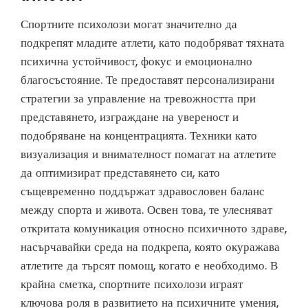
Спортните психолози могат значително да
подкрепят младите атлети, като подобряват тяхната
психична устойчивост, фокус и емоционално
благосъстояние. Те предоставят персонализирани
стратегии за управление на тревожността при
представянето, изграждане на увереност и
подобряване на концентрацията. Техники като
визуализация и внимателност помагат на атлетите
да оптимизират представянето си, като
същевременно поддържат здравословен баланс
между спорта и живота. Освен това, те улесняват
откритата комуникация относно психичното здраве,
насърчавайки среда на подкрепа, която окуражава
атлетите да търсят помощ, когато е необходимо. В
крайна сметка, спортните психолози играят
ключова роля в развитието на психичните умения,