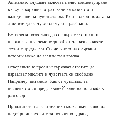
Активното слушане включва пълно концентриране
върху говорещия, отразяване на казаното и
валидиране на чувствата им. Този подход помага на
атлетите да се чувстват чути и разбрани.
Емпатията позволява да се свържете с техните
преживявания, демонстрирайки, че разпознавате
техните трудности. Споделянето на свързани
истории може да засили тази връзка.
Отворените въпроси насърчават атлетите да
изразяват мислите и чувствата си свободно.
Например, питането “Как се чувстваш за
последното си представяне?” кани на по-дълбок
разговор.
Прилагането на тези техники може значително да
подобри дискусиите за психично здраве,