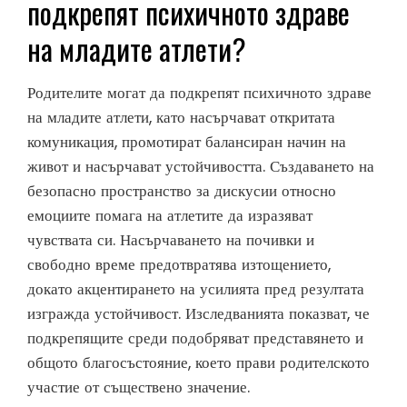
подкрепят психичното здраве
на младите атлети?
Родителите могат да подкрепят психичното здраве
на младите атлети, като насърчават откритата
комуникация, промотират балансиран начин на
живот и насърчават устойчивостта. Създаването на
безопасно пространство за дискусии относно
емоциите помага на атлетите да изразяват
чувствата си. Насърчаването на почивки и
свободно време предотвратява изтощението,
докато акцентирането на усилията пред резултата
изгражда устойчивост. Изследванията показват, че
подкрепящите среди подобряват представянето и
общото благосъстояние, което прави родителското
участие от съществено значение.