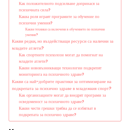
Как положителното подсилване допринася за
психичната сила?
Каква роля играят програмите за обучение по
психични умения?
Какви техники са включени в обучението по психични
умения?
Какви редки, но въздействащи ресурси са налични за
младите атлети?
Как спортните психолози могат да помогнат на
младите атлети?
Какви нововъзникващи технологии подкрепят
мониторинга на психичното здраве?
Какви са най-добрите практики за оптимизиране на
подкрепата за психично здраве в младежкия спорт?
Как организациите могат да внедрят програми за
осведоменост за психичното здраве?
Какви чести грешки трябва да се избягват в
подкрепата за психично здраве?