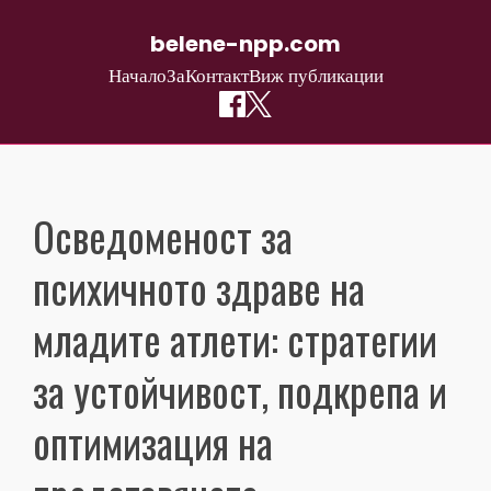
belene-npp.com
Начало
За
Контакт
Виж публикации
Skip
to
content
Осведоменост за
психичното здраве на
младите атлети: стратегии
за устойчивост, подкрепа и
оптимизация на