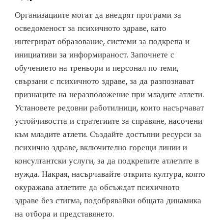
Организациите могат да внедрят програми за
осведоменост за психичното здраве, като
интегрират образование, системи за подкрепа и
инициативи за информираност. Започнете с
обучението на треньори и персонал по теми,
свързани с психичното здраве, за да разпознават
признаците на неразположение при младите атлети.
Установете редовни работилници, които насърчават
устойчивостта и стратегиите за справяне, насочени
към младите атлети. Създайте достъпни ресурси за
психично здраве, включително горещи линии и
консултантски услуги, за да подкрепите атлетите в
нужда. Накрая, насърчавайте открита култура, която
окуражава атлетите да обсъждат психичното
здраве без стигма, подобрявайки общата динамика
на отбора и представянето.