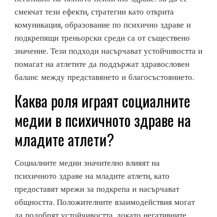
смекчат тези ефекти, стратегии като открита
комуникация, образование по психично здраве и
подкрепящи треньорски среди са от съществено
значение. Тези подходи насърчават устойчивостта и
помагат на атлетите да поддържат здравословен
баланс между представянето и благосъстоянието.
Каква роля играят социалните
медии в психичното здраве на
младите атлети?
Социалните медии значително влияят на
психичното здраве на младите атлети, като
предоставят мрежи за подкрепа и насърчават
общността. Положителните взаимодействия могат
да подобрят устойчивостта, докато негативните