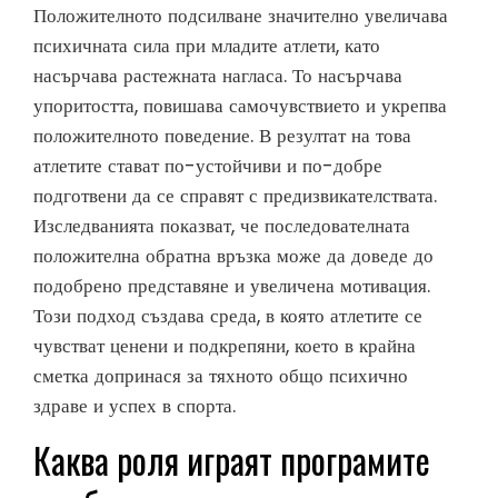
Положителното подсилване значително увеличава
психичната сила при младите атлети, като
насърчава растежната нагласа. То насърчава
упоритостта, повишава самочувствието и укрепва
положителното поведение. В резултат на това
атлетите стават по-устойчиви и по-добре
подготвени да се справят с предизвикателствата.
Изследванията показват, че последователната
положителна обратна връзка може да доведе до
подобрено представяне и увеличена мотивация.
Този подход създава среда, в която атлетите се
чувстват ценени и подкрепяни, което в крайна
сметка допринася за тяхното общо психично
здраве и успех в спорта.
Каква роля играят програмите