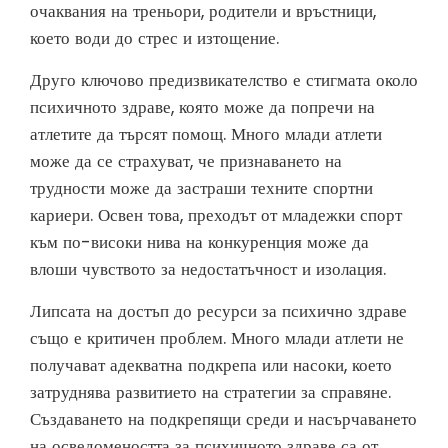
очаквания на треньори, родители и връстници,
което води до стрес и изтощение.
Друго ключово предизвикателство е стигмата около
психичното здраве, която може да попречи на
атлетите да търсят помощ. Много млади атлети
може да се страхуват, че признаването на
трудности може да застраши техните спортни
кариери. Освен това, преходът от младежки спорт
към по-високи нива на конкуренция може да
влоши чувството за недостатъчност и изолация.
Липсата на достъп до ресурси за психично здраве
също е критичен проблем. Много млади атлети не
получават адекватна подкрепа или насоки, което
затруднява развитието на стратегии за справяне.
Създаването на подкрепящи среди и насърчаването
на осведомеността за психичното здраве са от