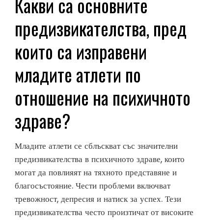
Какви са основните
предизвикателства, пред
които са изправени
младите атлети по
отношение на психичното
здраве?
Младите атлети се сблъскват със значителни
предизвикателства в психичното здраве, които
могат да повлияят на тяхното представяне и
благосъстояние. Чести проблеми включват
тревожност, депресия и натиск за успех. Тези
предизвикателства често произтичат от високите