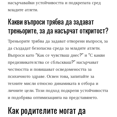
насърчавайки устойчивостта и подкрепата сред
младите атлети.
Какви въпроси трябва да задават
треньорите, за да насърчат откритост?
Треньорите трябва да задават отворени въпроси, за
да създадат безопасна среда за младите атлети.
Въпроси като “Как се чувстваш днес?” и “С какви
предизвикателства се сблъскваш?” насърчават
честността и повишават осведомеността за
психичното здраве. Освен това, запитайте за
техните мисли относно динамиката в отбора и
личните цели. Този подход подкрепя устойчивостта
и подобрява оптимизацията на представянето.
Как родителите могат да