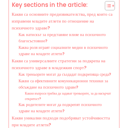
Key sections in the article:
Какви са основните предизвикателства, пред които са
изправени младите атлети по отношение на
психичното здраве?
Как натискът за представяне влияе на психичното
благосъстояние?
Каква роля играят социалните медии в психичното
здраве на младите атлети?
Какви са универсалните стратегии за подкрепа на
психичното здраве в младежкия спорт?
Как треньорите могат да създадат подкрепяща среда?
Какви са ефективните комуникационни техники за
обсъждане на психичното здраве?
Какви въпроси трябва да задават треньорите, за да насърчат
откритост?
Как родителите могат да подкрепят психичното
здраве на младите атлети?
Какви уникални подходи подобряват устойчивостта
при младите атлети?