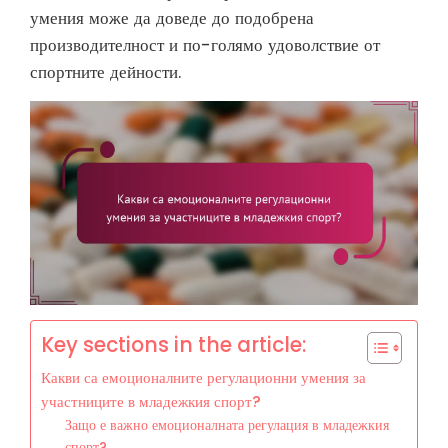
умения може да доведе до подобрена
производителност и по-голямо удоволствие от
спортните дейности.
Key sections in the article:
Какви са емоционалните регулационни умения за
участниците в младежкия спорт?
Защо е важно емоционалната регулация в младежкия
спорт?