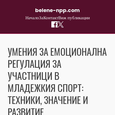
belene-npp.com
Начало
За
Контакт
Виж публикации
Skip
to
УМЕНИЯ ЗА ЕМОЦИОНАЛНА
content
РЕГУЛАЦИЯ ЗА
УЧАСТНИЦИ В
МЛАДЕЖКИЯ СПОРТ:
ТЕХНИКИ, ЗНАЧЕНИЕ И
РАЗВИТИЕ