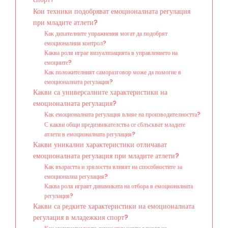
Кои техники подобряват емоционалната регулация
при младите атлети?
Как дихателните упражнения могат да подобрят
емоционалния контрол?
Каква роля играе визуализацията в управлението на
емоциите?
Как положителният саморазговор може да помогне в
емоционалната регулация?
Какви са универсалните характеристики на
емоционалната регулация?
Как емоционалната регулация влияе на производителността?
С какви общи предизвикателства се сблъскват младите
атлети в емоционалната регулация?
Какви уникални характеристики отличават
емоционалната регулация при младите атлети?
Как възрастта и зрялостта влияят на способностите за
емоционална регулация?
Каква роля играят динамиката на отбора в емоционалната
регулация?
Какви са редките характеристики на емоционалната
регулация в младежкия спорт?