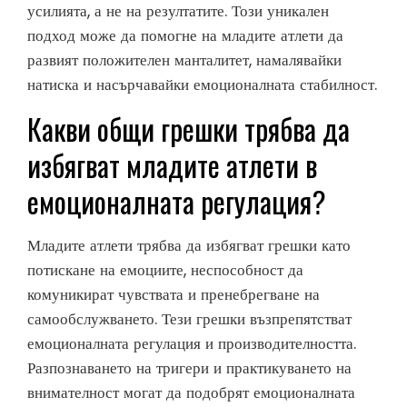
усилията, а не на резултатите. Този уникален
подход може да помогне на младите атлети да
развият положителен манталитет, намалявайки
натиска и насърчавайки емоционалната стабилност.
Какви общи грешки трябва да
избягват младите атлети в
емоционалната регулация?
Младите атлети трябва да избягват грешки като
потискане на емоциите, неспособност да
комуникират чувствата и пренебрегване на
самообслужването. Тези грешки възпрепятстват
емоционалната регулация и производителността.
Разпознаването на тригери и практикуването на
внимателност могат да подобрят емоционалната