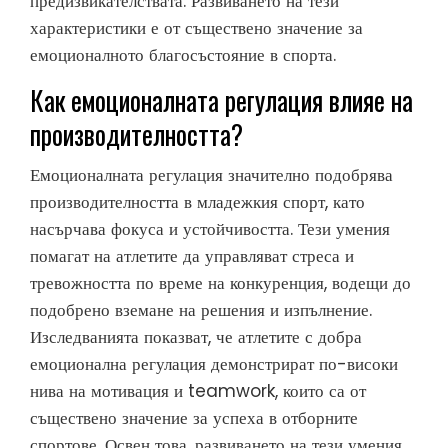
предизвикателствата. Развиването на тези
характеристики е от съществено значение за
емоционалното благосъстояние в спорта.
Как емоционалната регулация влияе на
производителността?
Емоционалната регулация значително подобрява
производителността в младежкия спорт, като
насърчава фокуса и устойчивостта. Тези умения
помагат на атлетите да управляват стреса и
тревожността по време на конкуренция, водещи до
подобрено вземане на решения и изпълнение.
Изследванията показват, че атлетите с добра
емоционална регулация демонстрират по-високи
нива на мотивация и teamwork, които са от
съществено значение за успеха в отборните
спортове. Освен това, развиването на тези умения