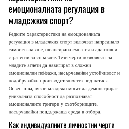
емоционалната регулация в
младежкия спорт?
Редките характеристики на емоционалната
регулация в младежкия спорт включват напреднало
самоосъзнаване, нюансирана емпатия и адаптивни
стратегии за справяне. Тези черти позволяват на
младите атлети да навигират в сложни
емоционални пейзажи, насърчавайки устойчивост и
подобрявайки производителността под натиск.
Освен това, някои младежи могат да демонстрират
уникалната способност да разпознават
емоционалните тригери у съотборниците,
насърчавайки поддържаща среда в отбора.
Как индивидуалните личностни черти