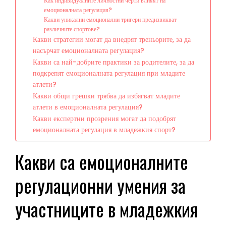
Как индивидуалните личностни черти влияят на
емоционалната регулация?
Какви уникални емоционални тригери предизвикват
различните спортове?
Какви стратегии могат да внедрят треньорите, за да
насърчат емоционалната регулация?
Какви са най-добрите практики за родителите, за да
подкрепят емоционалната регулация при младите
атлети?
Какви общи грешки трябва да избягват младите
атлети в емоционалната регулация?
Какви експертни прозрения могат да подобрят
емоционалната регулация в младежкия спорт?
Какви са емоционалните
регулационни умения за
участниците в младежкия