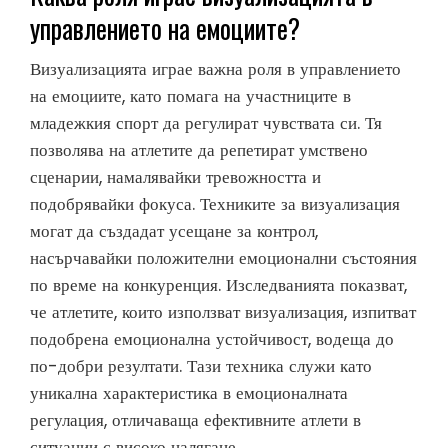
управлението на емоциите?
Визуализацията играе важна роля в управлението
на емоциите, като помага на участниците в
младежкия спорт да регулират чувствата си. Тя
позволява на атлетите да репетират умствено
сценарии, намалявайки тревожността и
подобрявайки фокуса. Техниките за визуализация
могат да създадат усещане за контрол,
насърчавайки положителни емоционални състояния
по време на конкуренция. Изследванията показват,
че атлетите, които използват визуализация, изпитват
подобрена емоционална устойчивост, водеща до
по-добри резултати. Тази техника служи като
уникална характеристика в емоционалната
регулация, отличаваща ефективните атлети в
ситуации с високо налягане.