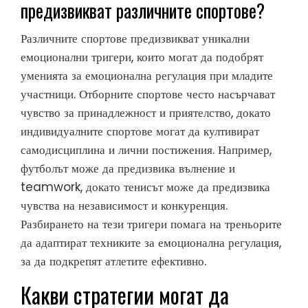
предизвикват различните спортове?
Различните спортове предизвикват уникални
емоционални тригери, които могат да подобрят
уменията за емоционална регулация при младите
участници. Отборните спортове често насърчават
чувство за принадлежност и приятелство, докато
индивидуалните спортове могат да култивират
самодисциплина и лични постижения. Например,
футболът може да предизвика вълнение и
teamwork, докато тенисът може да предизвика
чувства на независимост и конкуренция.
Разбирането на тези тригери помага на треньорите
да адаптират техниките за емоционална регулация,
за да подкрепят атлетите ефективно.
Какви стратегии могат да