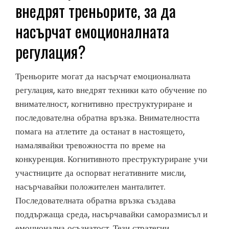
внедрят треньорите, за да
насърчат емоционалната
регулация?
Треньорите могат да насърчат емоционалната
регулация, като внедрят техники като обучение по
внимателност, когнитивно преструктуриране и
последователна обратна връзка. Внимателността
помага на атлетите да останат в настоящето,
намалявайки тревожността по време на
конкуренция. Когнитивното преструктуриране учи
участниците да оспорват негативните мисли,
насърчавайки положителен манталитет.
Последователната обратна връзка създава
поддържаща среда, насърчавайки саморазмисъл и
емоционална осъзнатост. Тези стратегии