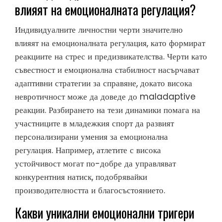
влияят на емоционалната регулация?
Индивидуалните личностни черти значително
влияят на емоционалната регулация, като формират
реакциите на стрес и предизвикателства. Черти като
съвестност и емоционална стабилност насърчават
адаптивни стратегии за справяне, докато висока
невротичност може да доведе до maladaptive
реакции. Разбирането на тези динамики помага на
участниците в младежкия спорт да развият
персонализирани умения за емоционална
регулация. Например, атлетите с висока
устойчивост могат по-добре да управляват
конкурентния натиск, подобрявайки
производителността и благосъстоянието.
Какви уникални емоционални тригери