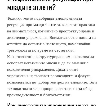
младите атлети?
Техники, които подобряват емоционалната
регулация при младите атлети, включват практики
на внимателност, когнитивно преструктуриране и
дихателни упражнения. Внимателността помага на
атлетите да останат в настоящето, намалявайки
тревожността по време на състезания.
Когнитивното преструктуриране им позволява да
оспорват негативните мисли и да ги заменят с
положителни утвърждения. Дихателните
упражнения насърчават релаксацията и фокуса,
позволявайки по-добър контрол на емоциите. Тези
техники значително допринасят за тяхната обща
производителност и благосъстояние.
Как дихателните упражнения могат да