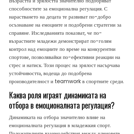
Възрастта и зрялостта значително подобряват
способностите за емоционална регулация. С
нарастването на децата те развиват по-добро
осъзнаване на емоциите и подобрени стратегии за
справяне. Изследванията показват, че по-
възрастните младежи демонстрират по-голям
контрол над емоциите по време на конкурентни
спортове, позволявайки по-ефективни реакции на
стрес и натиск. Този процес на зрялост насърчава
устойчивостта, водеща до подобрена
производителност и teamwork в спортните среди.
Каква роля играят динамиката на
отбора в емоционалната регулация?
Динамиката на отбора значително влияе на
емоционалната регулация в младежкия спорт.
Положителните взаимодействия между членовете