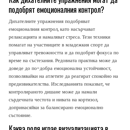
подобрят емоционалния контрол?
Дихателните упражнения подобряват
емоционалния контрол, като насърчават
релаксацията и намаляват стреса. Тези техники
помагат на участниците в младежкия спорт да
управляват тревожността и да подобрят фокуса по
време на състезания. Редовната практика може да
доведе до по-добра емоционална устойчивост,
позволявайки на атлетите да реагират спокойно на
предизвикателства. Изследванията показват, че
контролираното дишане може да намали
сърдечната честота и нивата на кортизол,
допринасяйки за балансирано емоционално
състояние.
Каква роля играе визуализацията в