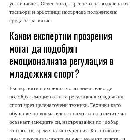
устойчивост. Освен това, търсенето на подкрепа от
треньори и връстници насърчава положителна
среда за развитие.
Какви експертни прозрения
могат да подобрят
емоционалната регулация в
младежкия спорт?
Експертните прозрения могат значително да
подобрят емоционалната регулация в младежкия
спорт чрез целенасочени техники. Техники като
обучение по внимателност помагат на атлетите да
осъзнаят емоциите си, насърчавайки по-добър
контрол по време на конкуренция. Когнитивно-
поведенческите стратегии учат младите атлети да