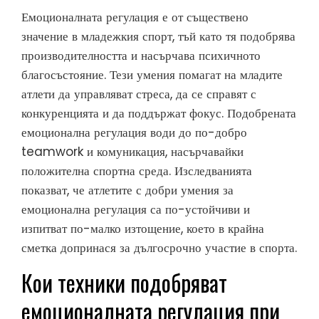
Емоционалната регулация е от съществено
значение в младежкия спорт, тъй като тя подобрява
производителността и насърчава психичното
благосъстояние. Тези умения помагат на младите
атлети да управляват стреса, да се справят с
конкуренцията и да поддържат фокус. Подобрената
емоционална регулация води до по-добро
teamwork и комуникация, насърчавайки
положителна спортна среда. Изследванията
показват, че атлетите с добри умения за
емоционална регулация са по-устойчиви и
изпитват по-малко изтощение, което в крайна
сметка допринася за дългосрочно участие в спорта.
Кои техники подобряват
емоционалната регулация при