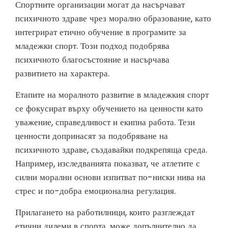
Спортните организации могат да насърчават
психичното здраве чрез морално образование, като
интегрират етично обучение в програмите за
младежки спорт. Този подход подобрява
психичното благосъстояние и насърчава
развитието на характера.
Етапите на моралното развитие в младежкия спорт
се фокусират върху обучението на ценности като
уважение, справедливост и екипна работа. Тези
ценности допринасят за подобряване на
психичното здраве, създавайки подкрепяща среда.
Например, изследванията показват, че атлетите с
силни морални основи изпитват по-ниски нива на
стрес и по-добра емоционална регулация.
Прилагането на работилници, които разглеждат
етични дилеми в спорта, може допълнително да