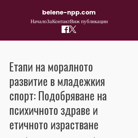
belene-npp.com
Начало
За
Контакт
Виж публикации
Skip
to
content
Етапи на моралното
развитие в младежкия
спорт: Подобряване на
психичното здраве и
етичното израстване