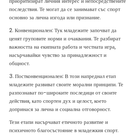
приоритизират личния интерес и непосредствените
последствия. Те могат да се занимават със спорт
основно за лична изгода или признание.
2. Конвенционален: Тук младежите започват да
ценят груповите норми и очаквания. Те разбират
важността на екипната работа и честната игра,
насърчавайки чувство за принадлежност и
общност.
3. Постконвенционален: В този напреднал етап
младежите развиват своите морални принципи. Те
разпознават по-широките последици от своите
действия, като спортен дух и целост, което
допринася за лична и социална отговорност.
Тези етапи насърчават етичното развитие и
психичното благосъстояние в младежкия спорт.