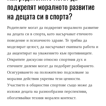
подкрепят моралното развитие
на децата си в спорта?
Родителите могат да подкрепят моралното развитие
на децата си в спорта, като насърчават етичното
поведение и психичното здраве. Те трябва да
моделират целост, да насърчават екипната работа и
да акцентират на уважението към противниците.
Откритите дискусии относно спортния дух и
етичните дилеми могат да подобрят разбирането.
Осигуряването на положително подсилване за
морални действия укрепва тези ценности.
Участието в общностни спортове също може да
изложи децата на разнообразни перспективи,
обогатявайки техния морален контекст.