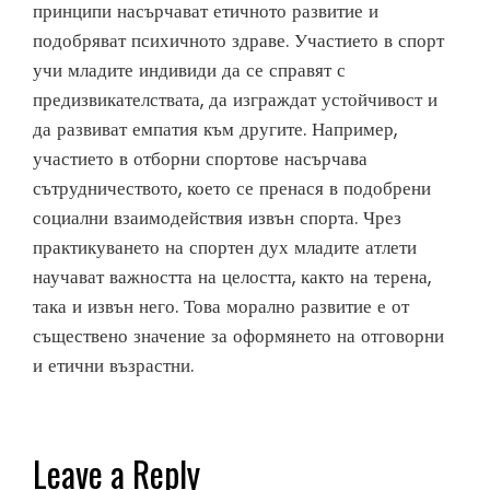
принципи насърчават етичното развитие и
подобряват психичното здраве. Участието в спорт
учи младите индивиди да се справят с
предизвикателствата, да изграждат устойчивост и
да развиват емпатия към другите. Например,
участието в отборни спортове насърчава
сътрудничеството, което се пренася в подобрени
социални взаимодействия извън спорта. Чрез
практикуването на спортен дух младите атлети
научават важността на целостта, както на терена,
така и извън него. Това морално развитие е от
съществено значение за оформянето на отговорни
и етични възрастни.
Leave a Reply