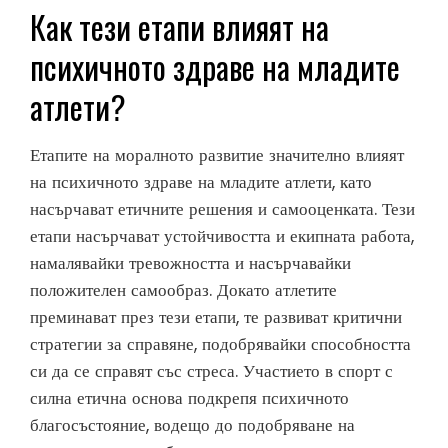
Как тези етапи влияят на
психичното здраве на младите
атлети?
Етапите на моралното развитие значително влияят
на психичното здраве на младите атлети, като
насърчават етичните решения и самооценката. Тези
етапи насърчават устойчивостта и екипната работа,
намалявайки тревожността и насърчавайки
положителен самообраз. Докато атлетите
преминават през тези етапи, те развиват критични
стратегии за справяне, подобрявайки способността
си да се справят със стреса. Участието в спорт с
силна етична основа подкрепя психичното
благосъстояние, водещо до подобряване на