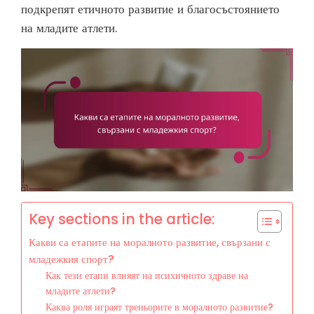
подкрепят етичното развитие и благосъстоянието
на младите атлети.
Key sections in the article:
Какви са етапите на моралното развитие, свързани с
младежкия спорт?
Как тези етапи влияят на психичното здраве на
младите атлети?
Каква роля играят треньорите в моралното развитие?