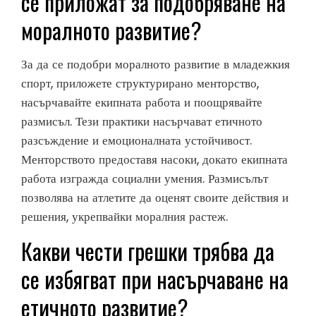
се приложат за подобряване на
моралното развитие?
За да се подобри моралното развитие в младежкия
спорт, приложете структурирано менторство,
насърчавайте екипната работа и поощрявайте
размисъл. Тези практики насърчават етичното
разсъждение и емоционалната устойчивост.
Менторството предоставя насоки, докато екипната
работа изгражда социални умения. Размисълът
позволява на атлетите да оценят своите действия и
решения, укрепвайки моралния растеж.
Какви чести грешки трябва да
се избягват при насърчаване на
етичното развитие?