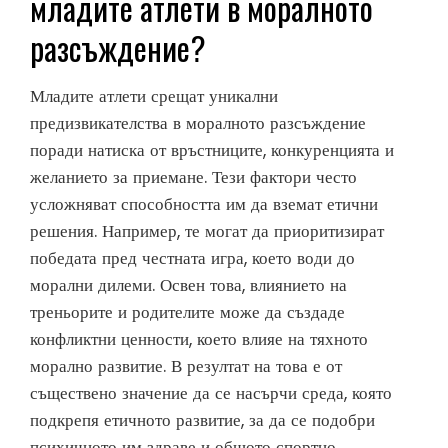
младите атлети в моралното
разсъждение?
Младите атлети срещат уникални
предизвикателства в моралното разсъждение
поради натиска от връстниците, конкуренцията и
желанието за приемане. Тези фактори често
усложняват способността им да вземат етични
решения. Например, те могат да приоритизират
победата пред честната игра, което води до
морални дилеми. Освен това, влиянието на
треньорите и родителите може да създаде
конфликтни ценности, което влияе на тяхното
морално развитие. В резултат на това е от
съществено значение да се насърчи среда, която
подкрепя етичното развитие, за да се подобри
психичното им здраве и общото спортно