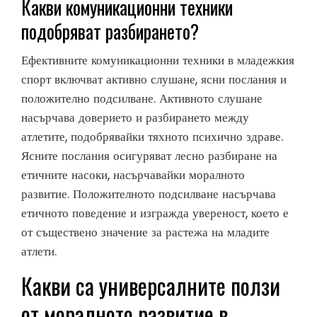
Какви комуникационни техники
подобряват разбирането?
Ефективните комуникационни техники в младежкия
спорт включват активно слушане, ясни послания и
положително подсилване. Активното слушане
насърчава доверието и разбирането между
атлетите, подобрявайки тяхното психично здраве.
Ясните послания осигуряват лесно разбиране на
етичните насоки, насърчавайки моралното
развитие. Положителното подсилване насърчава
етичното поведение и изгражда увереност, което е
от съществено значение за растежа на младите
атлети.
Какви са универсалните ползи
от моралното развитие в