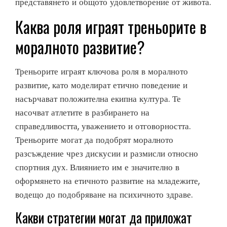
представянето и общото удовлетворение от живота.
Каква роля играят треньорите в
моралното развитие?
Треньорите играят ключова роля в моралното
развитие, като моделират етично поведение и
насърчават положителна екипна култура. Те
насочват атлетите в разбирането на
справедливостта, уважението и отговорността.
Треньорите могат да подобрят моралното
разсъждение чрез дискусии и размисли относно
спортния дух. Влиянието им е значително в
оформянето на етичното развитие на младежите,
водещо до подобряване на психичното здраве.
Какви стратегии могат да приложат