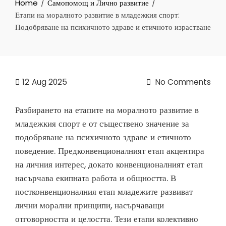
Home
Самопомощ и Лично развитие
Етапи на моралното развитие в младежкия спорт:
Подобряване на психичното здраве и етичното израстване
12
Aug 2025
No Comments
Разбирането на етапите на моралното развитие в
младежкия спорт е от съществено значение за
подобряване на психичното здраве и етичното
поведение. Предконвенционалният етап акцентира
на личния интерес, докато конвенционалният етап
насърчава екипната работа и общността. В
постконвенционалния етап младежите развиват
лични морални принципи, насърчаващи
отговорността и целостта. Тези етапи колективно