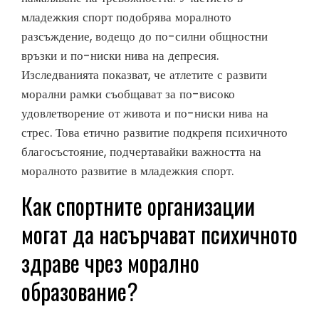
младежкия спорт подобрява моралното
разсъждение, водещо до по-силни общностни
връзки и по-ниски нива на депресия.
Изследванията показват, че атлетите с развити
морални рамки съобщават за по-високо
удовлетворение от живота и по-ниски нива на
стрес. Това етично развитие подкрепя психичното
благосъстояние, подчертавайки важността на
моралното развитие в младежкия спорт.
Как спортните организации
могат да насърчават психичното
здраве чрез морално
образование?