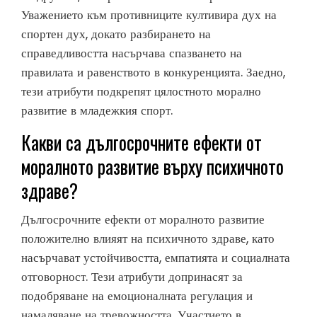
Уважението към противниците култивира дух на
спортен дух, докато разбирането на
справедливостта насърчава спазването на
правилата и равенството в конкуренцията. Заедно,
тези атрибути подкрепят цялостното морално
развитие в младежкия спорт.
Какви са дългосрочните ефекти от
моралното развитие върху психичното
здраве?
Дългосрочните ефекти от моралното развитие
положително влияят на психичното здраве, като
насърчават устойчивостта, емпатията и социалната
отговорност. Тези атрибути допринасят за
подобряване на емоционалната регулация и
намаляване на тревожността. Участието в