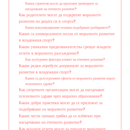
Какви стратегии могат да приложат треньорите за
насърчаване на етичното развитие?
Как родителите могат да подкрепят моралното
развитие на децата си в спорта?
Какви комуникационни техники подобряват разбирането?
Какви са универсалните ползи от моралното развитие
в младежкия спорт?
Какви уникални предизвикателства срещат младите
атлети в моралното разсъждение?
Как културните фактори влияят на етичните решения?
Какви редки атрибути допринасят за моралното
развитие в младежкия спорт?
Какви са дългосрочните ефекти от моралното развитие върху
психичното здраве?
Как спортните организации могат да насърчават
психичното здраве чрез морално образование?
Какви добри практики могат да се приложат за
подобряване на моралното развитие?
Какви чести грешки трябва да се избягват при
насърчаване на етичното развитие?
Как младите атлети могат да прилагат моралните